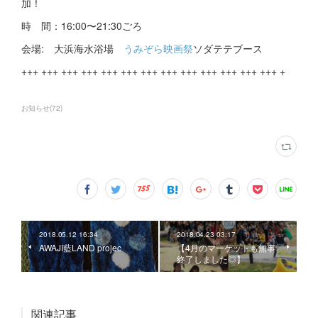
加！
時 間：16:00〜21:30ごろ
会場: 大浜海水浴場
うみぞら映画祭
ソダテテブース
+++ +++ +++ +++ +++ +++ +++ +++ +++ +++ +++ +++ +++ +
お知らせ
(
72
)
2018.05.12 16:34
2018.04.23 03:17
AWAJI藍LAND projec
【4月のマーケットも無事
終了しました◎】
関連記事