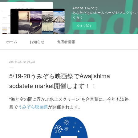
Ameba Owndで
あなただけのホームページやブログをつ
くろう
今すぐ試す
ホーム
お知らせ
出店者情報
2018.05.12 05:28
5/19-20うみぞら映画祭でAwajishima
sodatete market開催します！！
“海と空の間に浮かぶ水上スクリーン”を合言葉に、今年も淡路
島で
うみぞら映画祭
が開催されます。