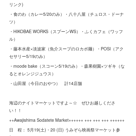
リンク)
・食のわ（カレー5/20のみ）・八十八屋（チュロス・ドーナ
ツ）
・HIKOBAE WORKS（スプーンWS）・ふくカフェ（ワッフ
ル）
・藤本水産×淡波家（魚介スープのロカボ麺）・POSI（アク
セサリー5/19のみ）
・moode bake（スコーン5/19のみ）・森果樹園×ツギキ（な
るとオレンジジュウス）
・山田屋（今日のおやつ） 計14店舗
海辺のナイトマーケットですよ～☆ ぜひお越しくださ
い！！
++Awajishima Sodatete Market++++++ +++ +++ +++ ++++++
日 程： 5月19(土)・20 (日) うみぞら映画祭マーケット参